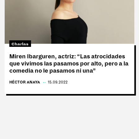
#Sin filtro
Charlas
REVISTAS:
MINE
VIS-À-VIS
Miren Ibarguren, actriz: “Las atrocidades
que vivimos las pasamos por alto, pero a la
comedia no le pasamos ni una”
HÉCTOR ANAYA
|
15.09.2022