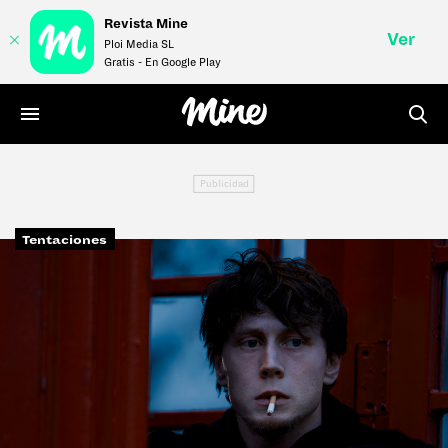
Revista Mine
Ver
Ploi Media SL
Gratis - En Google Play
LIFE
STYLE
Tentaciones
MONEY
VÍDEOS
REVISTA