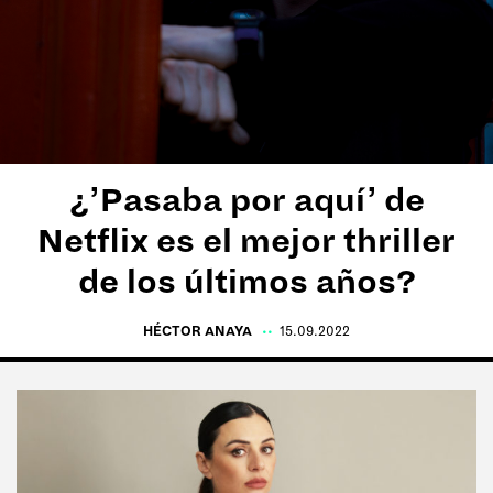
Tags:
#Tentaciones
#Vicios
#Cultura
¿’Pasaba por aquí’ de
#Anti rutina
Netflix es el mejor thriller
#Moda
de los últimos años?
#Delirios
#Paladares
HÉCTOR ANAYA
|
15.09.2022
#Deporte
#Ego
#Charlas