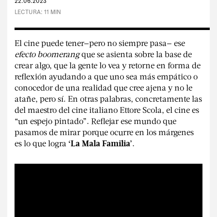
22.06.2023
#Sin filtro
LECTURA: 11 MIN
El cine puede tener—pero no siempre pasa— ese
efecto boomerang
que se asienta sobre la base de
crear algo, que la gente lo vea y retorne en forma de
REVISTAS:
MINE
VIS-À-VIS
reflexión ayudando a que uno sea más empático o
conocedor de una realidad que cree ajena y no le
atañe, pero sí. En otras palabras, concretamente las
del maestro del cine italiano Ettore Scola, el cine es
“un espejo pintado”. Reflejar ese mundo que
pasamos de mirar porque ocurre en los márgenes
es lo que logra
.
‘La Mala Familia’