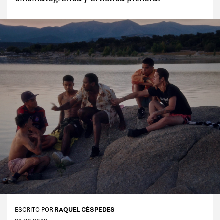
Tags:
#Tentaciones
#Vicios
#Cultura
#Anti rutina
#Moda
#Delirios
#Paladares
#Deporte
#Ego
#Charlas
ESCRITO POR
RAQUEL CÉSPEDES