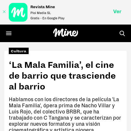
Revista Mine
Ver
Ploi Media SL
Gratis - En Google Play
Cultura
LIFE
‘La Mala Familia’, el cine
STYLE
de barrio que trasciende
MONEY
al barrio
VÍDEOS
Hablamos con los directores de la película 'La
Mala Familia', ópera prima de Nacho Villar y
REVISTA
Luis Rojo, del colectivo BRBR, que ha
trabajado con C Tangana y se caracterizan por
explorar nuevos formatos y una visión
cinematográfica y artística pionera.