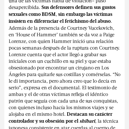
una de las víctimas habla de violación– pasó
desapercibida.
Sus defensores definen sus gustos
,
sexuales como BDSM
sin embargo las víctimas
.
insisten en diferenciar el fetichismo del abuso
Además de la presencia de Courtney Vucekovich,
en ‘House of Hammer’ también se da voz a Paige
Lorenze, con quien Hammer inició una relación
pocas semanas después de la ruptura con Courtney.
Lorenze cuenta que el actor llegó a grabar sus
iniciales con un cuchillo en su piel y que estaba
obsesionado por encontrar un cirujano en Los
Ángeles para quitarle sus costillas y comérselas. “No
le di importancia, pero ahora creo que lo decía en
serio”, expresa en el documental. El testimonio de
ambas y el de otras víctimas refleja el idéntico
patrón que seguía con cada una de sus conquistas,
con quienes incluso hacía los mismos viajes y se
alojaba en el mismo hotel.
Destacan su carácter
, la técnica
controlador y su obsesión por el
shibari
japonesa consistente en atar cuerdas al cuerpo de