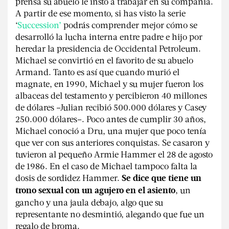
prensa su abuelo le instó a trabajar en su compañía.
A partir de ese momento, si has visto la serie
‘
Succession’
podrás comprender mejor cómo se
desarrolló la lucha interna entre padre e hijo por
heredar la presidencia de Occidental Petroleum.
Michael se convirtió en el favorito de su abuelo
Armand. Tanto es así que cuando murió el
magnate, en 1990, Michael y su mujer fueron los
albaceas del testamento y percibieron 40 millones
de dólares –Julian recibió 500.000 dólares y Casey
250.000 dólares–. Poco antes de cumplir 30 años,
Michael conoció a Dru, una mujer que poco tenía
que ver con sus anteriores conquistas. Se casaron y
tuvieron al pequeño Armie Hammer el 28 de agosto
de 1986. En el caso de Michael tampoco falta la
dosis de sordidez Hammer.
Se dice que tiene un
, un
trono sexual con un agujero en el asiento
gancho y una jaula debajo, algo que su
representante no desmintió, alegando que fue un
regalo de broma.