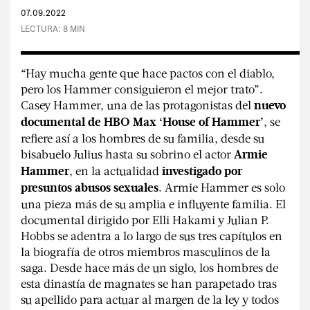
#Sin filtro
07.09.2022
LECTURA: 8 MIN
“Hay mucha gente que hace pactos con el diablo,
pero los Hammer consiguieron el mejor trato”.
Casey Hammer, una de las protagonistas del
REVISTAS:
MINE
VIS-À-VIS
nuevo
, se
documental de HBO Max ‘House of Hammer’
refiere así a los hombres de su familia, desde su
bisabuelo Julius hasta su sobrino el actor
Armie
, en la actualidad
Hammer
investigado por
. Armie Hammer es solo
presuntos abusos sexuales
una pieza más de su amplia e influyente familia. El
documental dirigido por Elli Hakami y Julian P.
Hobbs se adentra a lo largo de sus tres capítulos en
la biografía de otros miembros masculinos de la
saga. Desde hace más de un siglo, los hombres de
esta dinastía de magnates se han parapetado tras
su apellido para actuar al margen de la ley y todos