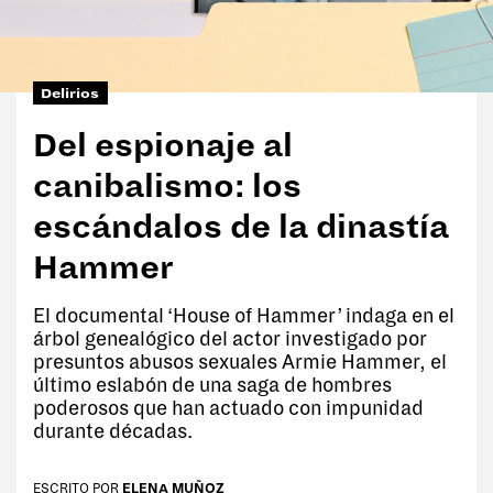
Tags:
#Tentaciones
Delirios
#Vicios
Del espionaje al
#Cultura
canibalismo: los
#Anti rutina
escándalos de la dinastía
#Moda
Hammer
#Delirios
El documental ‘House of Hammer’ indaga en el
#Paladares
árbol genealógico del actor investigado por
presuntos abusos sexuales Armie Hammer, el
#Deporte
último eslabón de una saga de hombres
poderosos que han actuado con impunidad
#Ego
durante décadas.
#Charlas
ESCRITO POR
ELENA MUÑOZ