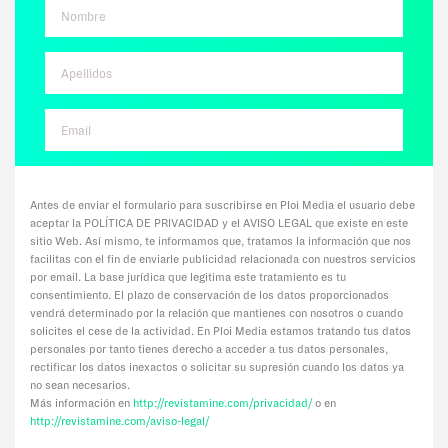
Tags:
#Tentaciones
#Vicios
#Cultura
#Anti rutina
Antes de enviar el formulario para suscribirse en Ploi Media el usuario debe
#Moda
aceptar la POLÍTICA DE PRIVACIDAD y el AVISO LEGAL que existe en este
sitio Web. Así mismo, te informamos que, tratamos la información que nos
#Delirios
facilitas con el fin de enviarle publicidad relacionada con nuestros servicios
por email. La base jurídica que legitima este tratamiento es tu
consentimiento. El plazo de conservación de los datos proporcionados
#Paladares
vendrá determinado por la relación que mantienes con nosotros o cuando
solicites el cese de la actividad. En Ploi Media estamos tratando tus datos
#Deporte
personales por tanto tienes derecho a acceder a tus datos personales,
rectificar los datos inexactos o solicitar su supresión cuando los datos ya
#Ego
no sean necesarios.
Más información en
http://revistamine.com/privacidad/
o en
#Charlas
http://revistamine.com/aviso-legal/