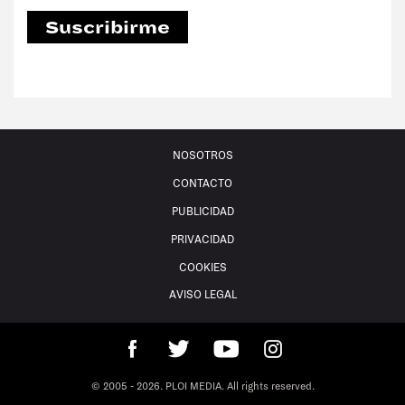
#Sin filtro
Suscribirme
REVISTAS:
MINE
VIS-À-VIS
NOSOTROS
CONTACTO
PUBLICIDAD
PRIVACIDAD
COOKIES
AVISO LEGAL
© 2005 - 2026. PLOI MEDIA. All rights reserved.