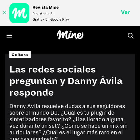
Revista Mine
Ver
Ploi Media SL
Gratis - En Google Play
Cultura
LIFE
Las redes sociales
STYLE
preguntan y Danny Ávila
MONEY
responde
VÍDEOS
Danny Ávila resuelve dudas a sus seguidores
sobre el mundo DJ. ¿Cuál es tu plugin de
REVISTA
sintetizadores favorito? ¿Has llorado alguna
vez durante un set? ¿Cómo se hace un mix sin
auriculares? ¿Cuál es el lugar más raro en el
que has pinchado?