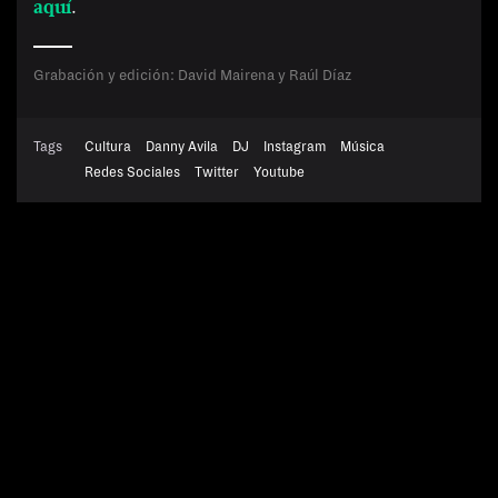
.
aquí
#Sin filtro
Grabación y edición: David Mairena y Raúl Díaz
Tags
Cultura
Danny Avila
DJ
Instagram
Música
REVISTAS:
MINE
VIS-À-VIS
Redes Sociales
Twitter
Youtube