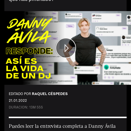
Tags:
#Tentaciones
#Vicios
#Cultura
#Anti rutina
#Moda
#Delirios
#Paladares
EDITADO POR
RAQUEL CÉSPEDES
#Deporte
21.01.2022
DURACION:
13M 55S
#Ego
#Charlas
Puedes leer la entrevista completa a Danny Ávila