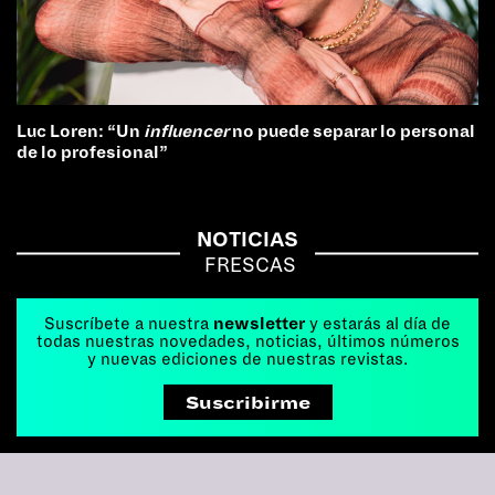
Luc Loren: “Un
influencer
no puede separar lo personal
de lo profesional”
NOTICIAS
FRESCAS
Suscríbete a nuestra
newsletter
y estarás al día de
todas nuestras novedades, noticias, últimos números
y nuevas ediciones de nuestras revistas.
Suscribirme