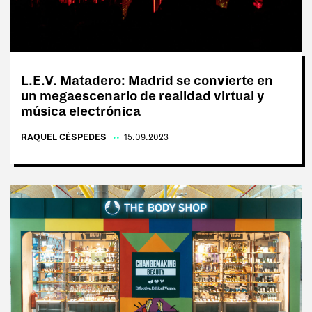
#Sin filtro
L.E.V. Matadero: Madrid se convierte en
un megaescenario de realidad virtual y
REVISTAS:
MINE
VIS-À-VIS
música electrónica
RAQUEL CÉSPEDES
|
15.09.2023