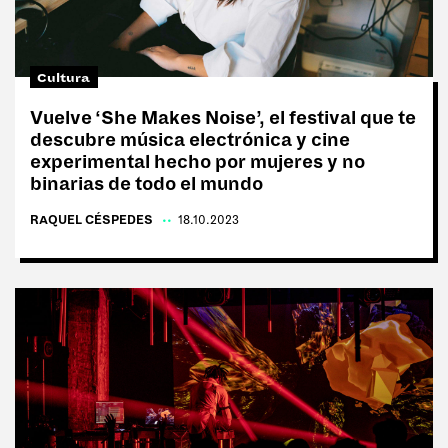
Tags:
#Tentaciones
Cultura
#Vicios
Vuelve ‘She Makes Noise’, el festival que te
descubre música electrónica y cine
#Cultura
experimental hecho por mujeres y no
#Anti rutina
binarias de todo el mundo
#Moda
RAQUEL CÉSPEDES
|
18.10.2023
#Delirios
#Paladares
#Deporte
#Ego
#Charlas