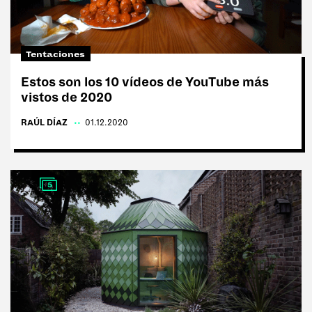
Tags:
#Tentaciones
Tentaciones
#Vicios
Estos son los 10 vídeos de YouTube más
vistos de 2020
#Cultura
RAÚL DÍAZ
|
01.12.2020
#Anti rutina
#Moda
#Delirios
5
#Paladares
#Deporte
#Ego
#Charlas