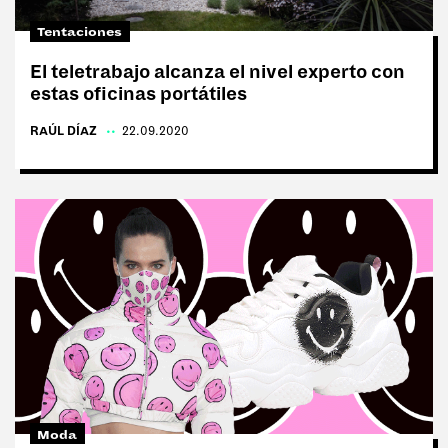
#Sin filtro
Tentaciones
El teletrabajo alcanza el nivel experto con
estas oficinas portátiles
RAÚL DÍAZ
|
22.09.2020
REVISTAS:
MINE
VIS-À-VIS
Moda