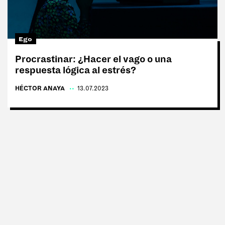
Tags:
#Tentaciones
Ego
#Vicios
Procrastinar: ¿Hacer el vago o una
respuesta lógica al estrés?
#Cultura
HÉCTOR ANAYA
|
13.07.2023
#Anti rutina
#Moda
#Delirios
#Paladares
#Deporte
#Ego
#Charlas