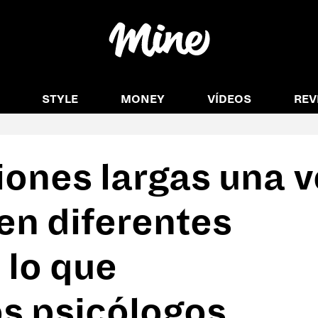
#Cultura
#Anti rutina
#Moda
#Delirios
#Charlas
#Sin filtro
STYLE
MONEY
VÍDEOS
REV
iones largas una v
 en diferentes
 lo que
s psicólogos