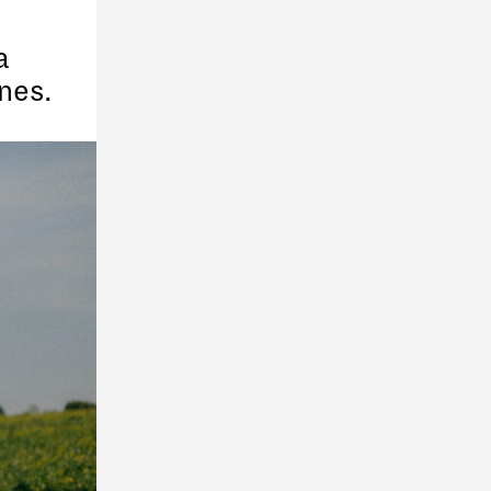
a
nes.