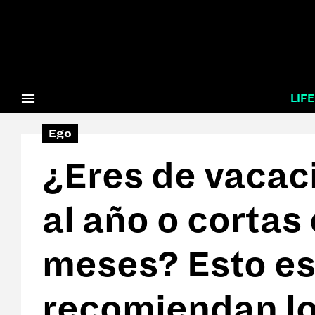
Tags:
#Tentaciones
#Vicios
LIFE
Ego
¿Eres de vacac
al año o cortas
meses? Esto es
recomiendan lo