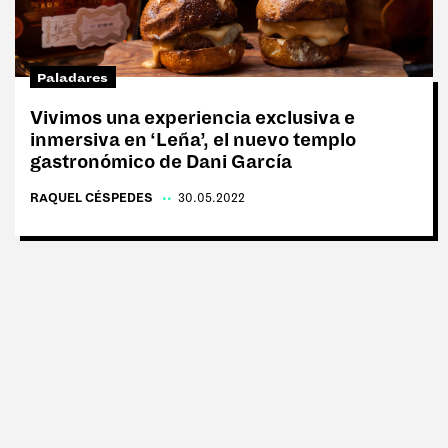
Tags:
#Tentaciones
Paladares
#Vicios
Vivimos una experiencia exclusiva e
inmersiva en ‘Leña’, el nuevo templo
#Cultura
gastronómico de Dani García
#Anti rutina
RAQUEL CÉSPEDES
|
30.05.2022
#Moda
#Delirios
#Paladares
#Deporte
#Ego
#Charlas