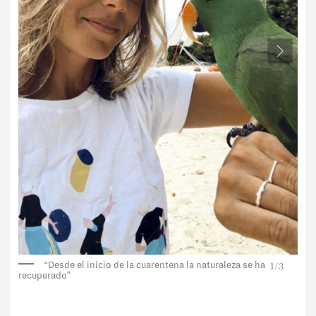
1
/
3
“Desde el inicio de la cuarentena la naturaleza se ha
recuperado”