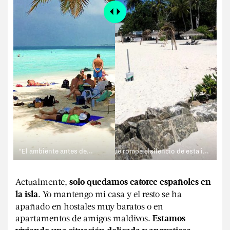
“El ambiente antes de la pandemia era de playas abarrotadas de turistas y música a cualquier hora”
“Ahora, el único sonido que rompe elsilencio de esta isla casi vacía es la llamada al rezo cinco veces al día”
Actualmente,
solo quedamos catorce españoles en
. Yo mantengo mi casa y el resto se ha
la isla
apañado en hostales muy baratos o en
apartamentos de amigos maldivos.
Estamos