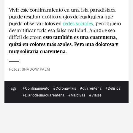
Vivir este confinamiento en una isla paradisíaca
puede resultar exótico a ojos de cualquiera que
pueda observar fotos en
redes sociales
, pero quiero
desmitificar toda esa falsa realidad. Aunque sea
difícil de creer,
,
esto también es una cuarentena
.
quizá en colores más azules
Pero una dolorosa y
.
muy solitaria cuarentena
Fotos: SHADOW PALM
Tags
#Confinamiento
#Coronavirus
#cuarentena
#Delirios
#Diariodeunacuarentena
#Maldivas
#Viajes