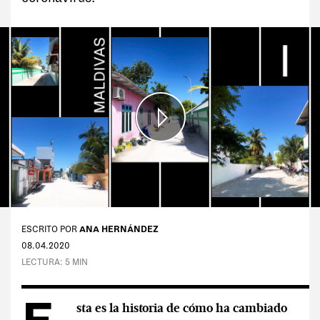
Tags:
#Tentaciones
#Vicios
#Cultura
#Anti rutina
#Moda
#Delirios
#Paladares
ESCRITO POR
ANA HERNÁNDEZ
#Deporte
08.04.2020
LECTURA: 5 MIN
#Ego
#Charlas
sta es la historia de cómo ha cambiado