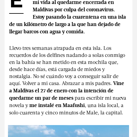
E
mi vida al quedarme encerrada en
#Sin filtro
Maldivas por culpa del coronavirus.
Estoy pasando la cuarentena en una isla
de un kilómetro de largo a la que han dejado de
llegar barcos con agua y comida.
REVISTAS:
MINE
VIS-À-VIS
Llevo tres semanas atrapada en esta isla. Los
recuerdos de los delfines nadando a solas conmigo
en la bahía se han metido en esta mochila que,
desde hace días, está cargada de miedos y
nostalgia. No sé cuándo voy a conseguir salir de
aquí. Volver a mi casa. Abrazar a mis padres.
Vine
a Maldivas el 27 de enero con la intención de
para escribir mi nueva
quedarme un par de meses
novela y
, una isla local, a
me instalé en Maafushi
solo cuarenta y cinco minutos de Male, la capital.