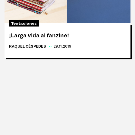
Tags:
#Tentaciones
Tentaciones
#Vicios
¡Larga vida al fanzine!
#Cultura
RAQUEL CÉSPEDES
|
29.11.2019
#Anti rutina
#Moda
#Delirios
#Paladares
#Deporte
#Ego
#Charlas