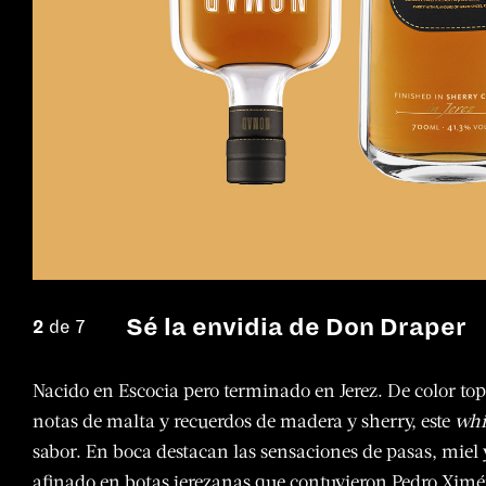
Sé la envidia de Don Draper
2
de 7
Nacido en Escocia pero terminado en Jerez. De color top
notas de malta y recuerdos de madera y sherry, este
whi
sabor. En boca destacan las sensaciones de pasas, miel
afinado en botas jerezanas que contuvieron Pedro Ximéne