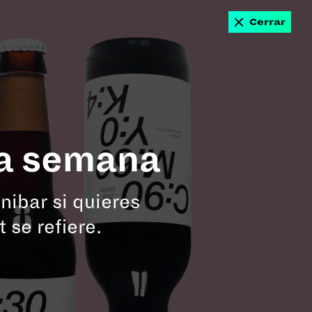
Cerrar
#Paladares
#Deporte
#Ego
la semana
nibar si quieres
 se refiere.