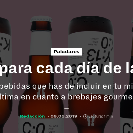
#Cultura
#Anti rutina
#Moda
#Delirios
#Charlas
#Sin filtro
Paladares
 para cada día de 
 bebidas que has de incluir en tu mi
última en cuanto a brebajes gourmet
Redacción
|
09.06.2019
|
Lectura: 1 min